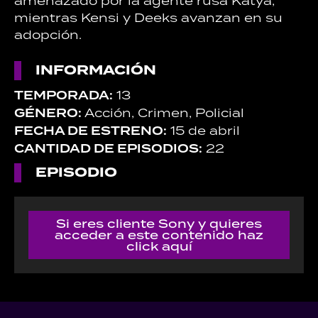
amenazado por la agente rusa Katya,
mientras Kensi y Deeks avanzan en su
adopción.
INFORMACIÓN
TEMPORADA:
13
GÉNERO:
Acción, Crimen, Policial
FECHA DE ESTRENO:
15 de abril
CANTIDAD DE EPISODIOS:
22
EPISODIO
Si eres cliente Sony y quieres
acceder a este contenido haz
click aquí