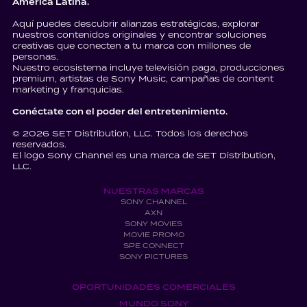
América Latina.
Aquí puedes descubrir alianzas estratégicas, explorar
nuestros contenidos originales y encontrar soluciones
creativas que conecten a tu marca con millones de
personas.
Nuestro ecosistema incluye televisión paga, producciones
premium, artistas de Sony Music, campañas de content
marketing y franquicias.
Conéctate con el poder del entretenimiento.
© 2026 SET Distribution, LLC. Todos los derechos
reservados.
El logo Sony Channel es una marca de SET Distribution,
LLC.
NUESTRAS MARCAS
SONY CHANNEL
AXN
SONY MOVIES
MOVIE PROMO
SPE CONNECT
SONY PICTURES
OPORTUNIDADES COMERCIALES
MUNDO SONY