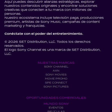
Aquí puedes descubrir alianzas estratégicas, explorar
nuestros contenidos originales y encontrar soluciones
creativas que conecten a tu marca con millones de
personas.
Nuestro ecosistema incluye televisión paga, producciones
premium, artistas de Sony Music, campañas de content
marketing y franquicias.
Conéctate con el poder del entretenimiento.
© 2026 SET Distribution, LLC. Todos los derechos
reservados.
El logo Sony Channel es una marca de SET Distribution,
LLC.
NUESTRAS MARCAS
SONY CHANNEL
AXN
SONY MOVIES
MOVIE PROMO
SPE CONNECT
SONY PICTURES
OPORTUNIDADES COMERCIALES
MUNDO SONY
EVENTOS
PELÍCULAS