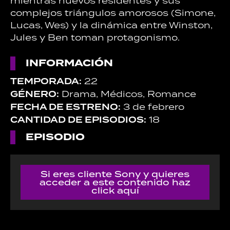
mientras nuevos residentes y sus
complejos triángulos amorosos (Simone,
Lucas, Wes) y la dinámica entre Winston,
Jules y Ben toman protagonismo.
INFORMACIÓN
TEMPORADA:
22
GÉNERO:
Drama, Médicos, Romance
FECHA DE ESTRENO:
3 de febrero
CANTIDAD DE EPISODIOS:
18
EPISODIO
Si eres cliente Sony y quieres
acceder a este contenido haz
click aquí