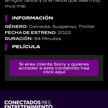
amigos falsos y una fiesta que sale muy,
muy mal.
INFORMACIÓN
GÉNERO:
Comedia, Suspenso, Thriller
FECHA DE ESTRENO:
2022
DURACIÓN:
94 Minutos
PELÍCULA
Si eres cliente Sony y quieres
acceder a este contenido haz
click aquí