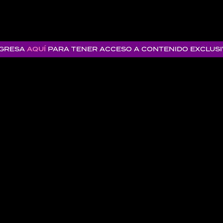
NGRESA
AQUÍ
PARA TENER ACCESO A CONTENIDO EXCLUS
NUESTRAS MAR
SONY CHANNEL
AXN
SONY MOVIES
rtunidades que ofrece Sony Pictures
MOVIE PROMO
SPE CONNECT
SONY PICTURES
 nuestros contenidos originales y encontrar
llones de personas.
ones premium, artistas de Sony Music,